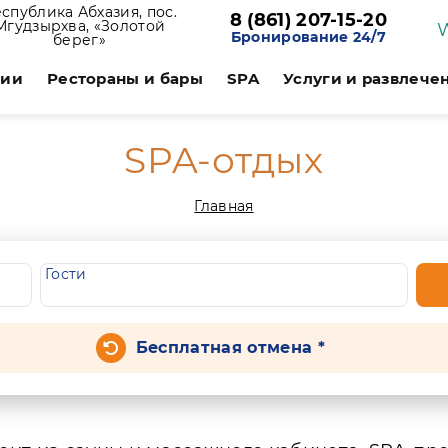
спублика Абхазия, пос.
8 (861) 207-15-20
Мгудзырхва, «Золотой
Бронирование 24/7
берег»
ции
Рестораны и бары
SPA
Услуги и развлече
SPA-отдых
Главная
Гости
Бесплатная отмена *